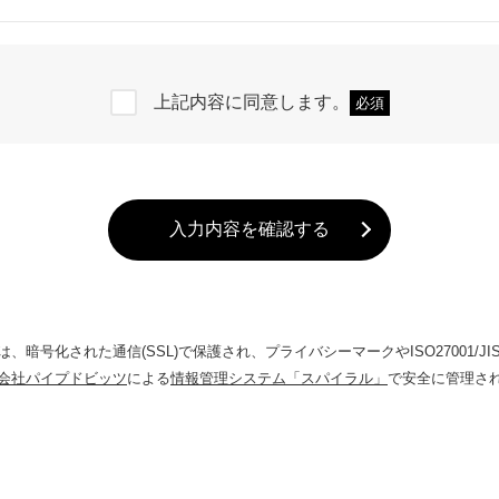
個人情報を取得します。
上記内容に同意します。
必須
た利用目的の範囲内で、業務の遂行上必要な限りにおいて利用します。
同利用し、または、個人情報の取扱いを第三者に委託する場合には、当該第
督を行います。
入力内容を確認する
情報を、事前に本人の同意を得ることなく、第三者に提供しません。
暗号化された通信(SSL)で保護され、プライバシーマークやISO27001/JIS Q 27
会社パイプドビッツ
による
情報管理システム「スパイラル」
で安全に管理さ
れを安全に管理します。
ん及び漏えいなどを防止するため、不正アクセス、コンピュータウィルス等