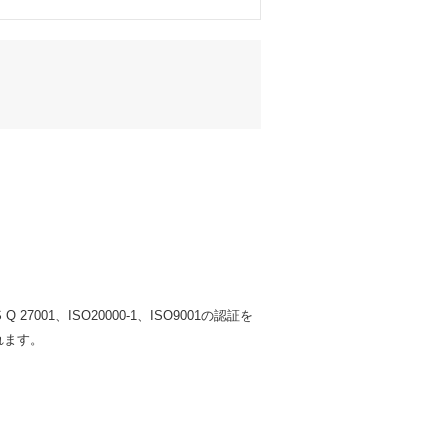
三者につき厳正な調査を行ったうえ選定
001、ISO20000-1、ISO9001の認証を
れます。
に対する適正な情報セキュリティ対策を講