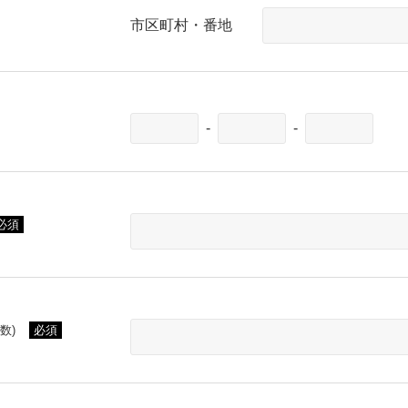
市区町村・番地
-
-
必須
数)
必須