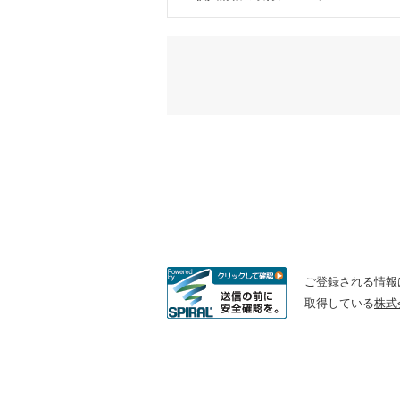
当社は、適法かつ公正な手段によって、
2.
個人情報の利用について
(1)
当社は、個人情報を、取得の際に示し
(2)
当社は、個人情報を第三者との間で共
し、秘密を保持させるために適正な監
3.
個人情報の第三者提供について
当社は、法令に定める場合を除き、個人
ご登録される情報は、
4.
個人情報の管理について
取得している
株式
(1)
当社は、個人情報の正確性を保ち、こ
(2)
当社は、個人情報の紛失、破壊、改ざ
じます。