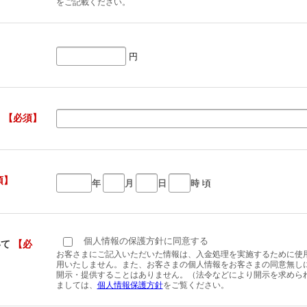
をご記載ください。
円
名
【必須】
須】
年
月
日
時
頃
個人情報の保護方針に同意する
いて
【必
お客さまにご記入いただいた情報は、入金処理を実施するために使
用いたしません。また、お客さまの個人情報をお客さまの同意無し
開示・提供することはありません。（法令などにより開示を求められ
ましては、
個人情報保護方針
をご覧ください。